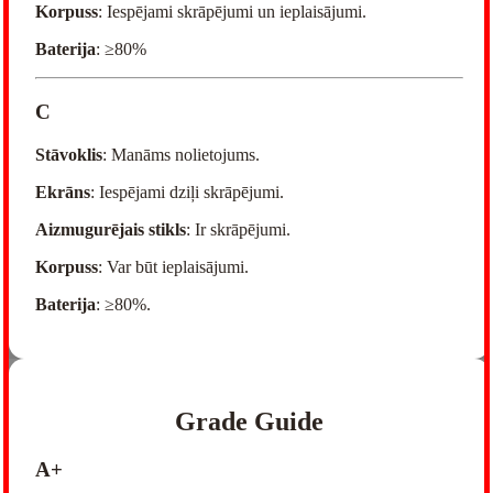
Korpuss
: Iespējami skrāpējumi un ieplaisājumi.
Baterija
: ≥80%
C
Stāvoklis
: Manāms nolietojums.
Ekrāns
: Iespējami dziļi skrāpējumi.
Aizmugurējais stikls
: Ir skrāpējumi.
Korpuss
: Var būt ieplaisājumi.
Baterija
: ≥80%.
Grade Guide
A+