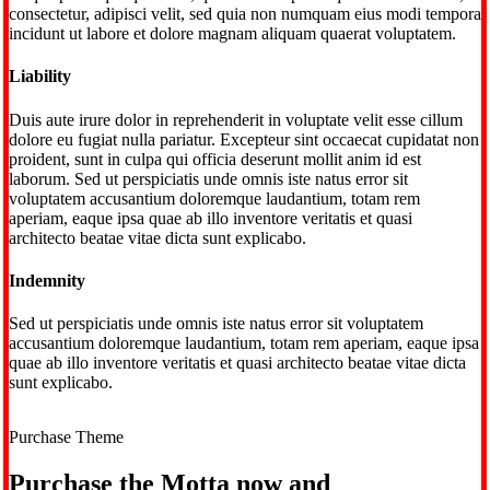
consectetur, adipisci velit, sed quia non numquam eius modi tempora
incidunt ut labore et dolore magnam aliquam quaerat voluptatem.
Liability
Duis aute irure dolor in reprehenderit in voluptate velit esse cillum
dolore eu fugiat nulla pariatur. Excepteur sint occaecat cupidatat non
proident, sunt in culpa qui officia deserunt mollit anim id est
laborum. Sed ut perspiciatis unde omnis iste natus error sit
voluptatem accusantium doloremque laudantium, totam rem
aperiam, eaque ipsa quae ab illo inventore veritatis et quasi
architecto beatae vitae dicta sunt explicabo.
Indemnity
Sed ut perspiciatis unde omnis iste natus error sit voluptatem
accusantium doloremque laudantium, totam rem aperiam, eaque ipsa
quae ab illo inventore veritatis et quasi architecto beatae vitae dicta
sunt explicabo.
Purchase Theme
Purchase the Motta now and