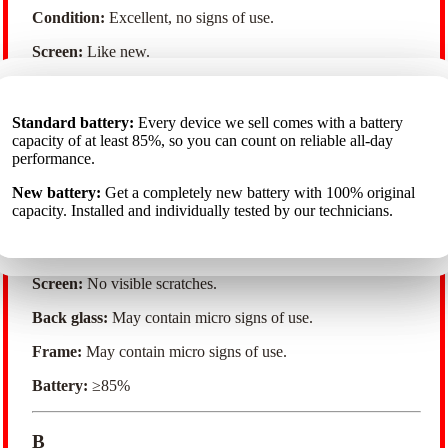
Condition:
Excellent, no signs of use.
Screen:
Like new.
Back glass:
Like new.
Стандартный аккумулятор
: Каждое устройство, которое
Frame:
Like new.
мы продаём, имеет ёмкость аккумулятора не ниже 85%,
Standarta akumulators
Standard battery:
Every device we sell comes with a battery
: Katrai ierīcei, ko pārdodam, akumulatora
поэтому вы можете рассчитывать на надёжную работу в
kapacitāte ir vismaz 85%, tāpēc varat rēķināties ar uzticamu
capacity of at least 85%, so you can count on reliable all-day
Battery:
≥85%
течение всего дня.
darbību visas dienas garumā.
performance.
Новый аккумулятор
Jauns akumulators:
New battery:
Get a completely new battery with 100% original
Pilnīgi jauns akumulators ar 100% oriģinālo
: Полностью новый аккумулятор со
A
100% оригинальной ёмкостью. Он установлен и отдельно
kapacitāti. To uzstāda un individuāli pārbauda mūsu tehniķi.
capacity. Installed and individually tested by our technicians.
протестирован нашими специалистами..
Condition:
Very good, minimal signs of use.
Screen:
No visible scratches.
Back glass:
May contain micro signs of use.
Frame:
May contain micro signs of use.
Battery:
≥85%
B