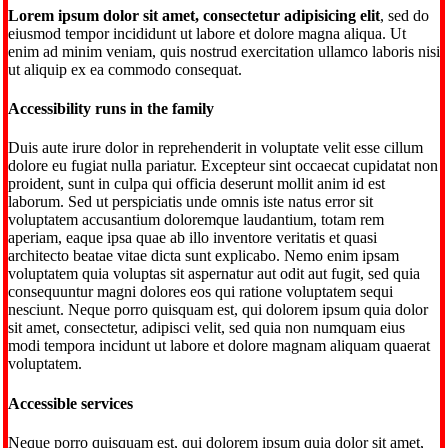
Lorem ipsum dolor sit amet, consectetur adipisicing elit
, sed do
eiusmod tempor incididunt ut labore et dolore magna aliqua. Ut
enim ad minim veniam, quis nostrud exercitation ullamco laboris nisi
ut aliquip ex ea commodo consequat.
Accessibility runs in the family
Duis aute irure dolor in reprehenderit in voluptate velit esse cillum
dolore eu fugiat nulla pariatur. Excepteur sint occaecat cupidatat non
proident, sunt in culpa qui officia deserunt mollit anim id est
laborum. Sed ut perspiciatis unde omnis iste natus error sit
voluptatem accusantium doloremque laudantium, totam rem
aperiam, eaque ipsa quae ab illo inventore veritatis et quasi
architecto beatae vitae dicta sunt explicabo. Nemo enim ipsam
voluptatem quia voluptas sit aspernatur aut odit aut fugit, sed quia
consequuntur magni dolores eos qui ratione voluptatem sequi
nesciunt. Neque porro quisquam est, qui dolorem ipsum quia dolor
sit amet, consectetur, adipisci velit, sed quia non numquam eius
modi tempora incidunt ut labore et dolore magnam aliquam quaerat
voluptatem.
Accessible services
Neque porro quisquam est, qui dolorem ipsum quia dolor sit amet,