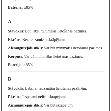
Baterija:
≥85%
A
Stāvoklis
: Ļoti labs, minimālas lietošanas pazīmes.
Ekrāns
: Bez redzamiem skrāpējumiem.
Aizmugurējais stikls
: Var būt minimālas lietošanas pazīmes.
Korpuss
: Var būt minimālas lietošanas pazīmes.
Baterija
: ≥85%
B
Stāvoklis
: Labs, ar redzamām lietošanas pazīmēm.
Ekrāns
: Iespējami nelieli skrāpējumi.
Aizmugurējais stikls
: Var būt skrāpējumi.