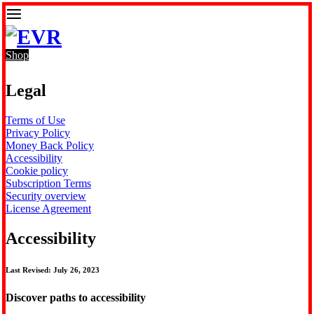
Shop
Legal
Terms of Use
Privacy Policy
Money Back Policy
Accessibility
Cookie policy
Subscription Terms
Security overview
License Agreement
Accessibility
Last Revised: July 26, 2023
Discover paths to accessibility