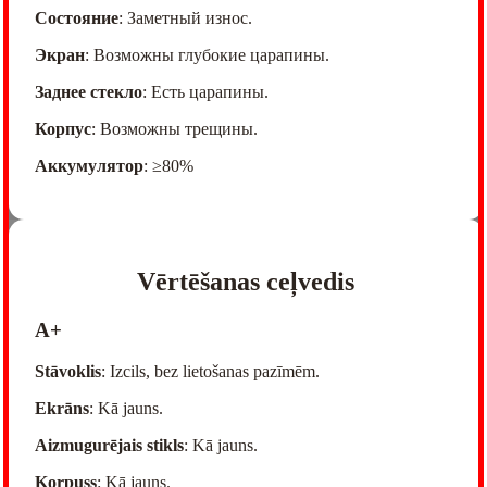
Состояние
: Заметный износ.
Экран
: Возможны глубокие царапины.
Заднее стекло
: Есть царапины.
Корпус
: Возможны трещины.
Аккумулятор
: ≥80%
Vērtēšanas ceļvedis
A+
Stāvoklis
: Izcils, bez lietošanas pazīmēm.
Ekrāns
: Kā jauns.
Aizmugurējais stikls
: Kā jauns.
Korpuss
: Kā jauns.