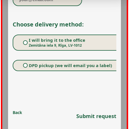
Choose delivery method:
I will bring it to the office
Zemitāna iela 9, Rīga, LV-1012
DPD pickup (we will email you a label)
Back
Submit request