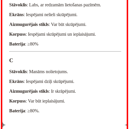
Stāvoklis
: Labs, ar redzamām lietošanas pazīmēm.
Ekrāns
: Iespējami nelieli skrāpējumi.
Aizmugurējais stikls
: Var būt skrāpējumi.
Korpuss
: Iespējami skrāpējumi un ieplaisājumi.
Baterija
: ≥80%
C
Stāvoklis
: Manāms nolietojums.
Ekrāns
: Iespējami dziļi skrāpējumi.
Aizmugurējais stikls
: Ir skrāpējumi.
Korpuss
: Var būt ieplaisājumi.
Baterija
: ≥80%.