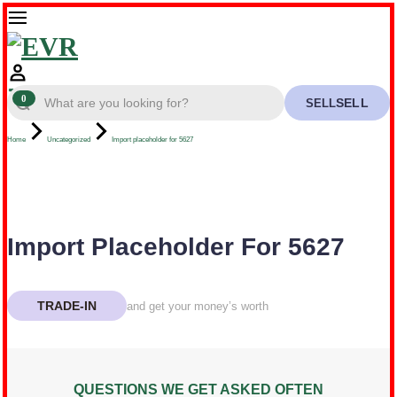
0
SELL
Home
Uncategorized
Import placeholder for 5627
Import Placeholder For 5627
TRADE-IN
and get your money’s worth
QUESTIONS WE GET ASKED OFTEN