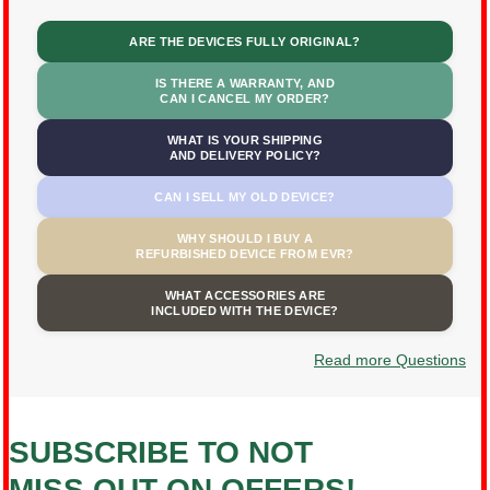
ARE THE DEVICES FULLY ORIGINAL?
IS THERE A WARRANTY, AND
CAN I CANCEL MY ORDER?
WHAT IS YOUR SHIPPING
AND DELIVERY POLICY?
CAN I SELL MY OLD DEVICE?
WHY SHOULD I BUY A
REFURBISHED DEVICE FROM EVR?
WHAT ACCESSORIES ARE
INCLUDED WITH THE DEVICE?
Read more Questions
SUBSCRIBE TO NOT
MISS OUT ON OFFERS!