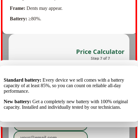
Frame:
Dents may appear.
Battery:
≥80%.
Step 7 of 7
Стандартный аккумулятор
: Каждое устройство, которое
мы продаём, имеет ёмкость аккумулятора не ниже 85%,
Standarta akumulators
Standard battery:
Every device we sell comes with a battery
: Katrai ierīcei, ko pārdodam, akumulatora
Enter your contact details:
поэтому вы можете рассчитывать на надёжную работу в
kapacitāte ir vismaz 85%, tāpēc varat rēķināties ar uzticamu
capacity of at least 85%, so you can count on reliable all-day
течение всего дня.
darbību visas dienas garumā.
performance.
Новый аккумулятор
Jauns akumulators:
New battery:
Get a completely new battery with 100% original
Pilnīgi jauns akumulators ar 100% oriģinālo
: Полностью новый аккумулятор со
100% оригинальной ёмкостью. Он установлен и отдельно
kapacitāti. To uzstāda un individuāli pārbauda mūsu tehniķi.
capacity. Installed and individually tested by our technicians.
протестирован нашими специалистами..