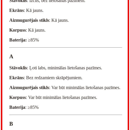
Stāvoklis
: Izcils, bez lietošanas pazīmēm.
Ekrāns
: Kā jauns.
Aizmugurējais stikls
: Kā jauns.
Korpuss
: Kā jauns.
Baterija:
≥85%
A
Stāvoklis
: Ļoti labs, minimālas lietošanas pazīmes.
Ekrāns
: Bez redzamiem skrāpējumiem.
Aizmugurējais stikls
: Var būt minimālas lietošanas pazīmes.
Korpuss
: Var būt minimālas lietošanas pazīmes.
Baterija
: ≥85%
B