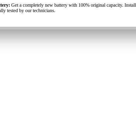
kumulators:
tery:
Get a completely new battery with 100% original capacity. Instal
Pilnīgi jauns akumulators ar 100% oriģinālo kapacitāti. T
аккумулятор
: Полностью новый аккумулятор со 100% оригина
iduāli pārbauda mūsu tehniķi.
lly tested by our technicians.
ю. Он установлен и отдельно протестирован нашими специалист