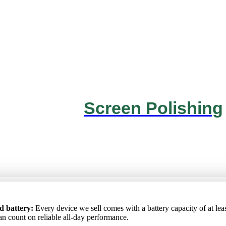
Screen Polishing
ртный аккумулятор
: Каждое устройство, которое мы продаём, 
ta akumulators
d battery:
Every device we sell comes with a battery capacity of at lea
: Katrai ierīcei, ko pārdodam, akumulatora kapacitāte i
 аккумулятора не ниже 85%, поэтому вы можете рассчитывать на
ēc varat rēķināties ar uzticamu darbību visas dienas garumā.
an count on reliable all-day performance.
ю работу в течение всего дня.