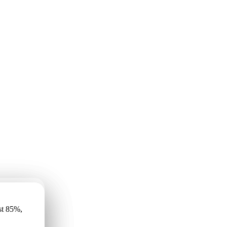
имеет
st 85%,
r vismaz