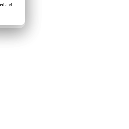
led and
o uzstāda
льной
ами..